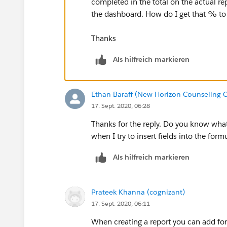
completed in the total on the actual r
the dashboard. How do I get that % t
Thanks
Als hilfreich markieren
Ethan Baraff (New Horizon Counseling C
17. Sept. 2020, 06:28
Thanks for the reply. Do you know wha
when I try to insert fields into the form
Als hilfreich markieren
Prateek Khanna (cognizant)
17. Sept. 2020, 06:11
When creating a report you can add form