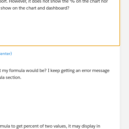
eport. However, it does not show the % on the chart nor
o show on the chart and dashboard?
enter)
t my formula would be? I keep getting an error message
ula section.
ula to get percent of two values, it may display in