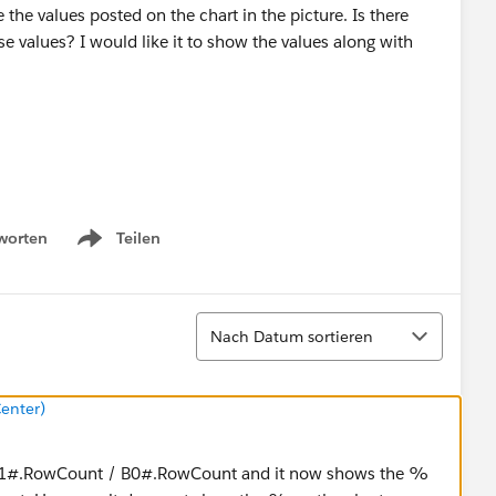
 the values posted on the chart in the picture. Is there
e values? I would like it to show the values along with
worten
Teilen
Show menu
Sortieren
Nach Datum sortieren
enter)
a B1#.RowCount / B0#.RowCount and it now shows the %