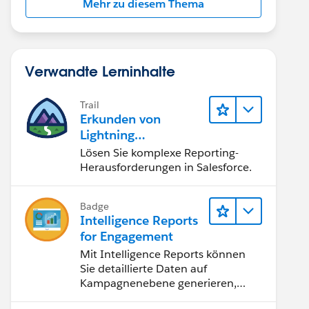
Mehr zu diesem Thema
Verwandte Lerninhalte
Trail
Erkunden von
Lightning
Experience-
Lösen Sie komplexe Reporting-
Berichten & -
Herausforderungen in Salesforce.
Dashboards
Badge
Intelligence Reports
for Engagement
Mit Intelligence Reports können
Sie detaillierte Daten auf
Kampagnenebene generieren,
anzeigen und freigeben.