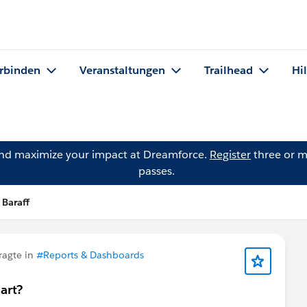
rbinden
Veranstaltungen
Trailhead
Hi
and maximize your impact at Dreamforce.
Register
three or m
passes.
 Baraff
ragte in
#Reports & Dashboards
art?