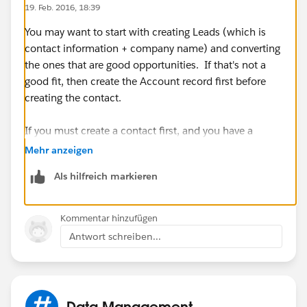
19. Feb. 2016, 18:39
You may want to start with creating Leads (which is
contact information + company name) and converting
the ones that are good opportunities. If that's not a
good fit, then create the Account record first before
creating the contact.
If you must create a contact first, and you have a
Company Name field on the contact, then you can use
Mehr anzeigen
a Flow Trigger or Apex Trigger to create an Account
Als hilfreich markieren
when your Contact is created and link the Contact to
that Account.
Kommentar hinzufügen
Antwort schreiben...
Data Management