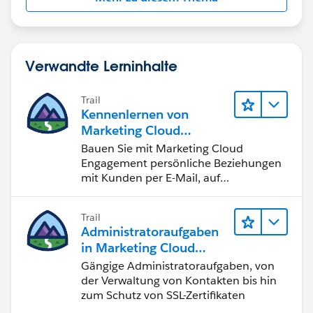
Verwandte Lerninhalte
Trail
Kennenlernen von
Marketing Cloud
Engagement
Bauen Sie mit Marketing Cloud
Engagement persönliche Beziehungen
mit Kunden per E-Mail, auf
Mobilgeräten, in sozialen Medien, der
Werbung und im Internet auf.
Trail
Administratoraufgaben
in Marketing Cloud
Engagement
Gängige Administratoraufgaben, von
der Verwaltung von Kontakten bis hin
zum Schutz von SSL-Zertifikaten