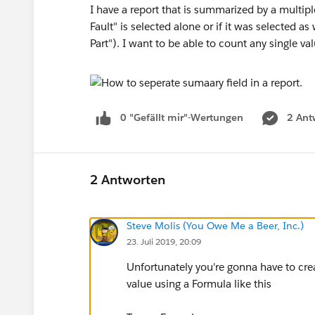
I have a report that is summarized by a multiple
Fault" is selected alone or if it was selected as
Part"). I want to be able to count any single v
0 "Gefällt mir"-Wertungen
2 Ant
2 Antworten
Steve Molis (You Owe Me a Beer, Inc.)
23. Juli 2019, 20:09
Unfortunately you're gonna have to cre
value using a Formula like this