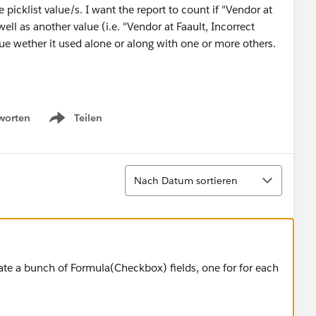
 picklist value/s. I want the report to count if "Vendor at
 well as another value (i.e. "Vendor at Faault, Incorrect
alue wether it used alone or along with one or more others.
worten
Teilen
Show menu
Sortieren
Nach Datum sortieren
ate a bunch of Formula(Checkbox) fields, one for for each