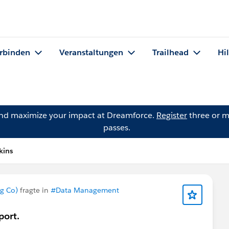
rbinden
Veranstaltungen
Trailhead
Hi
and maximize your impact at Dreamforce.
Register
three or m
passes.
kins
g Co)
fragte in
#Data Management
port.