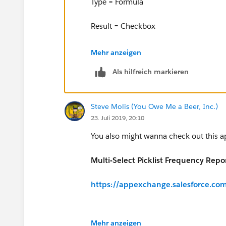
Type = Formula
Result = Checkbox
Formula =
Mehr anzeigen
Als hilfreich markieren
INCLUDES(Multi_Picklist__c, 
INCLUDES(Multi_Picklist__c, 
Steve Molis (You Owe Me a Beer, Inc.)
23. Juli 2019, 20:10
INCLUDES(Multi_Picklist__c, 
You also might wanna check out this ap
Multi-Select Picklist Frequency Repo
INCLUDES(Multi_Picklist__c, 
https://appexchange.salesforce.co
I'm just gonna leave this here....
Mehr anzeigen