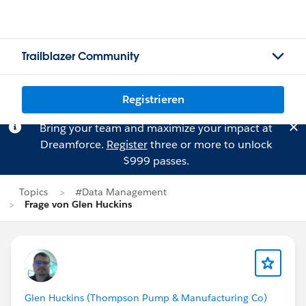
Trailblazer Community
Registrieren
Bring your team and maximize your impact at
Dreamforce.
Register
three or more to unlock
$999 passes.
Topics
#Data Management
Frage von Glen Huckins
Glen Huckins (Thompson Pump & Manufacturing Co)