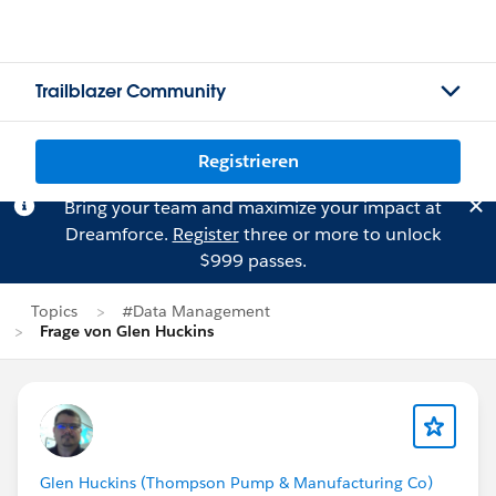
Trailblazer Community
Registrieren
Bring your team and maximize your impact at
Dreamforce.
Register
three or more to unlock
$999 passes.
Topics
#Data Management
Frage von Glen Huckins
Glen Huckins (Thompson Pump & Manufacturing Co)