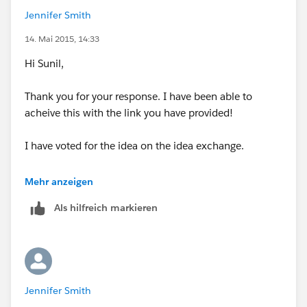
Jennifer Smith
14. Mai 2015, 14:33
Hi Sunil,
Thank you for your response. I have been able to
acheive this with the link you have provided!
I have voted for the idea on the idea exchange.
I appreciate all of your help!
Mehr anzeigen
Als hilfreich markieren
Jennifer Smith