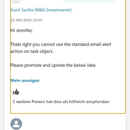
Sunil Sarilla (M&G Investments)
13. Mai 2015, 21:42
Hi Jennifer,
Thats right you cannot use the standard email alert
action on task object.
Please promote and upvote the below idea
https://success.salesforce.com/ideaview?
Mehr anzeigen
id=08730000000BpAuAAK
you can achieve this using the flow and process
1 weitere Person hat dies als hilfreich empfunden
builder without getting into apex code, please see the
below link
http://screencast-o-matic.com/watch/cofjF2e9Yt