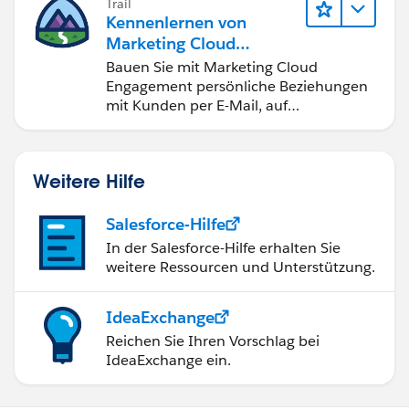
Trail
Kennenlernen von
Marketing Cloud
Engagement
Bauen Sie mit Marketing Cloud
Engagement persönliche Beziehungen
mit Kunden per E-Mail, auf
Mobilgeräten, in sozialen Medien, der
Werbung und im Internet auf.
Weitere Hilfe
Salesforce-Hilfe
In der Salesforce-Hilfe erhalten Sie
weitere Ressourcen und Unterstützung.
IdeaExchange
Reichen Sie Ihren Vorschlag bei
IdeaExchange ein.