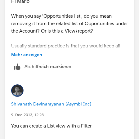
Hi Mario
When you say 'Opportunities list', do you mean
removing it from the related list of Opportunities under
the Account? Or is this a View/report?
Usually standard practice is that you would keep all
Opportunites (i.e. not delete or remove any
Mehr anzeigen
opportunity) so that the Wins and Losses can be seen
Als hilfreich markieren
at a later date. But of course it is very significant to see
which are ongoing, and which are won, lost, or ready
to seal the deal.
Phil
Shivanath Devinarayanan (Asymbl Inc)
9. Dez. 2013, 12:23
You can create a List view with a Filter