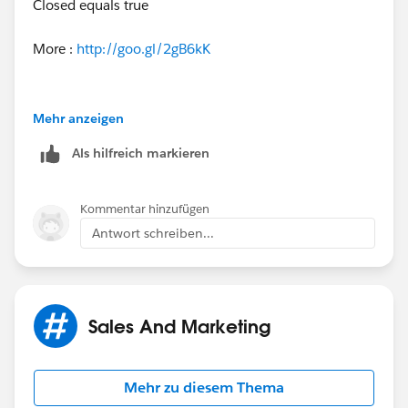
Closed equals true
More :
http://goo.gl/2gB6kK
Mehr anzeigen
if our suggestion(s) worked, let us know by marking
Als hilfreich markieren
the answer as "Best Answer" right under the
comment.This will help the rest of the community
should they have a similar issue in the future. Thank
Kommentar hinzufügen
you!
Antwort schreiben...
Shivanath
Sales And Marketing
Mehr zu diesem Thema