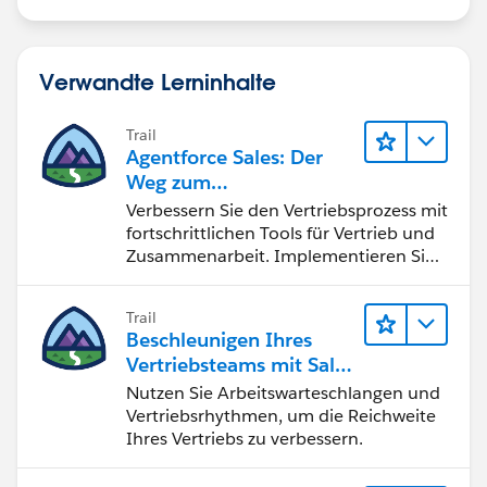
Verwandte Lerninhalte
Trail
Agentforce Sales: Der
Weg zum
Vertriebsspezialisten
Verbessern Sie den Vertriebsprozess mit
fortschrittlichen Tools für Vertrieb und
Zusammenarbeit. Implementieren Sie
strategische Vertriebsprogramme und
schließen Sie den Lead-zu-Cash-Zyklus
Trail
erfolgreich ab.
Beschleunigen Ihres
Vertriebsteams mit Sales
Engagement
Nutzen Sie Arbeitswarteschlangen und
Vertriebsrhythmen, um die Reichweite
Ihres Vertriebs zu verbessern.