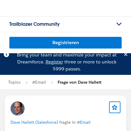
Trailblazer Community
Registrieren
Bring your team and maximize your impact at
Dreamforce.
Register
three or more to unlock
$999 passes.
Topics
#Email
Frage von Dave Hallett
Dave Hallett (Salesforce)
fragte in
#Email