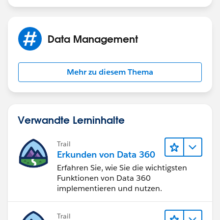
so, at the particular Page Layout you can add/remove
fields as per your requirement
Data Management
https://help.salesforce.com/articleView?
id=customize_layout.htm&type=5
Mehr zu diesem Thema
Verwandte Lerninhalte
Trail
Erkunden von Data 360
Erfahren Sie, wie Sie die wichtigsten
Funktionen von Data 360
implementieren und nutzen.
Trail