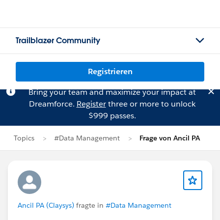
Trailblazer Community
Registrieren
Bring your team and maximize your impact at
Dreamforce.
Register
three or more to unlock
$999 passes.
Topics
#Data Management
Frage von Ancil PA
Ancil PA (Claysys)
fragte in
#Data Management