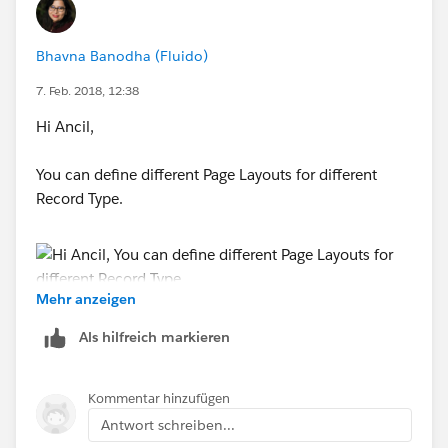
Bhavna Banodha (Fluido)
7. Feb. 2018, 12:38
Hi Ancil,
You can define different Page Layouts for different
Record Type.
Mehr anzeigen
and define which profile wil hae access to whihc page
Als hilfreich markieren
layout on whcih record type
Kommentar hinzufügen
Antwort schreiben...