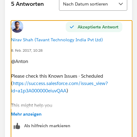
Sortieren
5 Antworten
Nach Datum sortieren
Akzeptierte Antwort
Nirav Shah (Tavant Technology India Pvt Ltd)
8. Feb. 2017, 10:28
@Anton
Please check this Known Issues · Scheduled
(
https://success.salesforce.com/issues_view?
id=a1p3A000000eiuvQAA
)
This might help you
Mehr anzeigen
Thanks
Als hilfreich markieren
Nirav