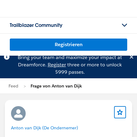
Trailblazer Community
Registrieren
Bring your team and maximize your impact at
Dreamforce.
Register
three or more to unlock
$999 passes.
Feed
Frage von Anton van Dijk
Anton van Dijk (De Ondernemer)