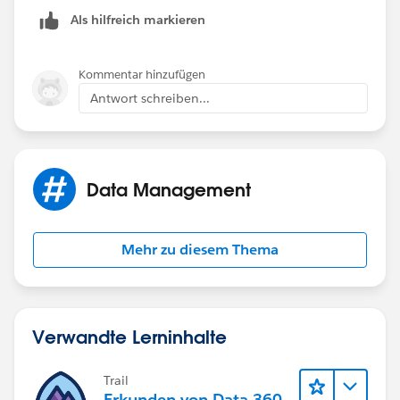
4. select Button you created.
Als hilfreich markieren
5. Pull it down in salesforce1 and lightning exprerience
section.
Kommentar hinzufügen
Antwort schreiben...
6. check if its working now.
Data Management
Mehr zu diesem Thema
Verwandte Lerninhalte
Trail
Erkunden von Data 360