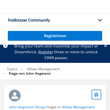
Trailblazer Community
Registrieren
Bring your team and maximize your impact at
Dreamforce.
Register
three or more to unlock
$999 passes.
Topics
#Data Management
Frage von John Angerami
John Angerami (Voray)
fragte in
#Data Management