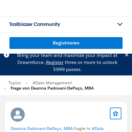
Trailblazer Community
Registrieren
Bring your team and maximize your impact at
Dreamforce.
Register
three or more to unlock
$999 passes.
Topics
#Data Management
Frage von Deanna Padovani-DePaço, MBA
Deanna Padovani-DePaço, MBA
fragte in
#Data