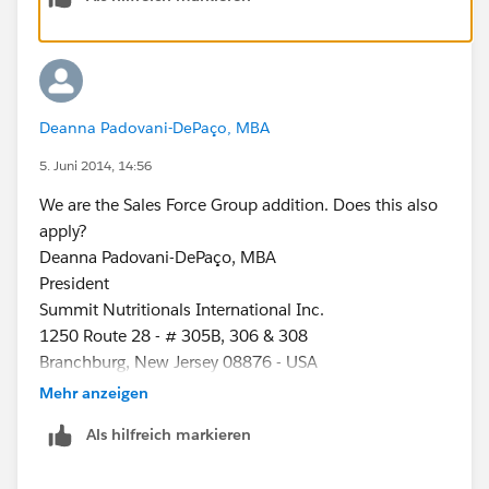
Deanna Padovani-DePaço, MBA
5. Juni 2014, 14:56
We are the Sales Force Group addition. Does this also
apply?
Deanna Padovani-DePaço, MBA
President
Summit Nutritionals International Inc.
1250 Route 28 - # 305B, 306 & 308
Branchburg, New Jersey 08876 - USA
Tel: 1-908-252-0090
Mehr anzeigen
Fax: 1-908-252-0091
Als hilfreich markieren
Cel: 1-908-872-9439
www.summitnutritionals.com
www.droi-kon.com