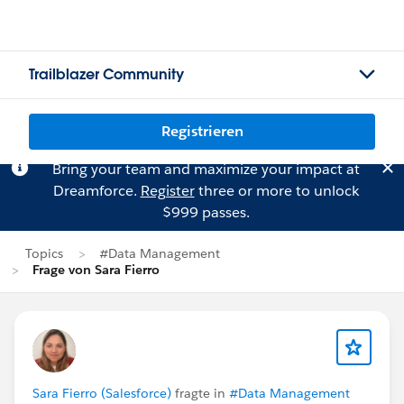
Trailblazer Community
Registrieren
Bring your team and maximize your impact at
Dreamforce.
Register
three or more to unlock
$999 passes.
Topics
#Data Management
Frage von Sara Fierro
Sara Fierro (Salesforce)
fragte in
#Data Management