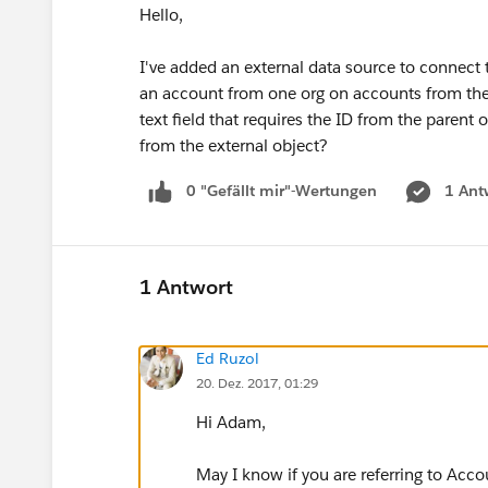
Hello,
I've added an external data source to connect 
an account from one org on accounts from the ot
text field that requires the ID from the parent
from the external object?
0 "Gefällt mir"-Wertungen
1 Ant
1 Antwort
Ed Ruzol
20. Dez. 2017, 01:29
Hi Adam,
May I know if you are referring to Acco