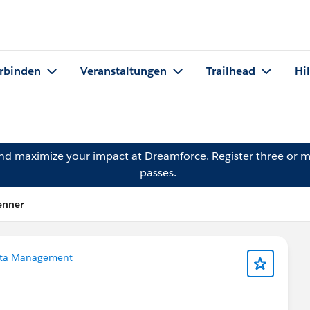
rbinden
Veranstaltungen
Trailhead
Hi
and maximize your impact at Dreamforce.
Register
three or m
passes.
enner
ta Management