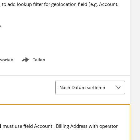
 to add lookup filter for geolocation field (e.g. Account:
?
worten
Teilen
Show menu
Sortieren
Nach Datum sortieren
e. I must use field Account : Billing Address with operator