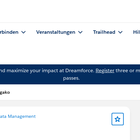
rbinden
Veranstaltungen
Trailhead
Hi
and maximize your impact at Dreamforce.
Register
three or m
passes.
ugako
ata Management