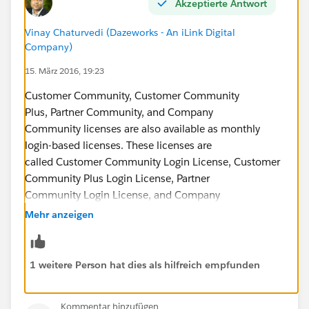
Akzeptierte Antwort
Vinay Chaturvedi (Dazeworks - An iLink Digital
Company)
15. März 2016, 19:23
Customer Community, Customer Community
Plus, Partner Community, and Company
Community licenses are also available as monthly
login-based licenses. These licenses are
called Customer Community Login License, Customer
Community Plus Login License, Partner
Community Login License, and Company
Community Login License. This means that a license is
Mehr anzeigen
consumed each time a user logs in to a community,
but not when a logged-in user switches between
their communities. Unused licenses expire at the end
1 weitere Person hat dies als hilfreich empfunden
of the month. If a user with a login-
based community license accesses
Kommentar hinzufügen