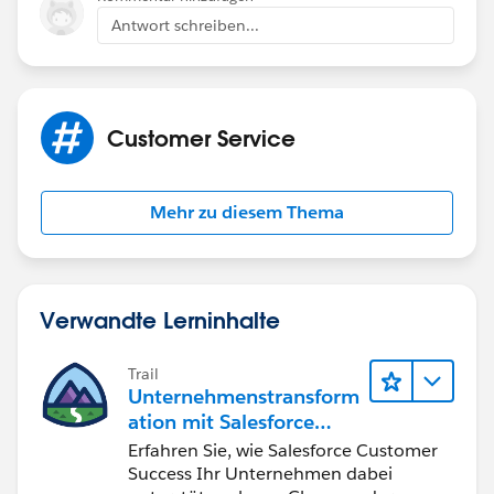
their communities through Salesforce1, they consume
Antwort schreiben...
a login the first time they log in or if their session times
out.
Courtesy:
Communities User Licenses
Customer Service
Mehr zu diesem Thema
Verwandte Lerninhalte
Trail
Unternehmenstransform
ation mit Salesforce
Customer Success
Erfahren Sie, wie Salesforce Customer
Success Ihr Unternehmen dabei