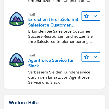
unterstützen kann, Chancen der
vierten industriellen Revolution zu
nutzen.
Trail
Erreichen Ihrer Ziele mit
Salesforce Customer
Success
Erkunden Sie Salesforce Customer
Success-Ressourcen und nutzen Sie
Ihre Salesforce-Implementierung
optimal.
Trail
Agentforce Service für
Slack
Verbessern Sie den Kundenservice
durch den Einsatz von Agentforce
Service und Slack.
Weitere Hilfe