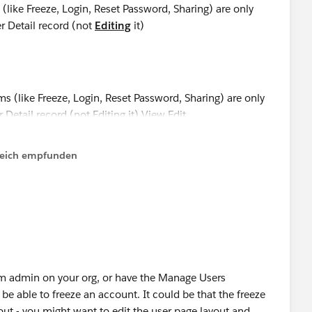
like Freeze, Login, Reset Password, Sharing) are only
r Detail record (not
Editing
it)
lfreich empfunden
em admin on your org, or have the Manage Users
be able to freeze an account. It could be that the freeze
t - you might want to edit the user page layout and