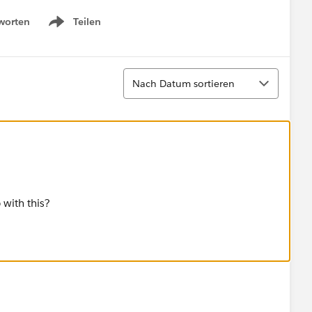
worten
Teilen
Show menu
Sortieren
Nach Datum sortieren
lp with this?