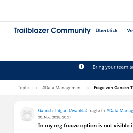
Trailblazer Community
Überblick
Ve
Bring your team 
Topics
#Data Management
Frage von Ganesh T
Ganesh Thigari (Avankia)
fragte in
#Data Mana
30. Nov. 2018, 10:37
In my org freeze option is not visible 