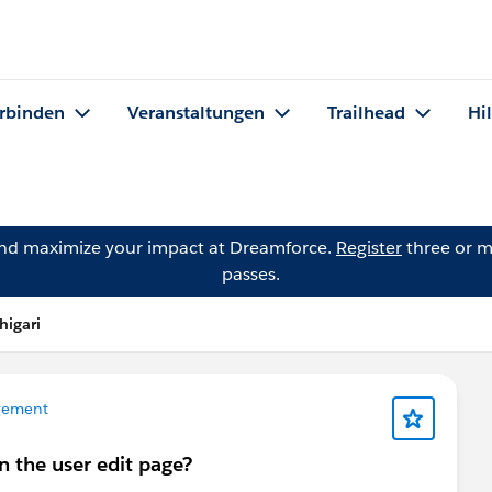
rbinden
Veranstaltungen
Trailhead
Hi
and maximize your impact at Dreamforce.
Register
three or m
passes.
higari
gement
in the user edit page?