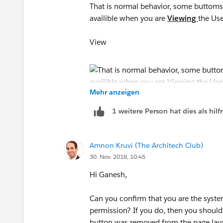
That is normal behavior, some buttoms (
availible when you are
Viewing
the Use
View
Mehr anzeigen
Edit
1 weitere Person hat dies als hi
Amnon Kruvi (The Architech Club)
30. Nov. 2018, 10:45
Hi Ganesh,
Can you confirm that you are the syst
permission? If you do, then you should 
button was removed from the page layou