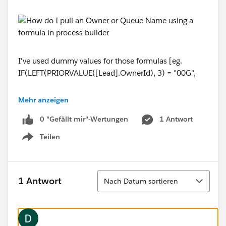
I've used dummy values for those formulas [eg.
IF(LEFT(PRIORVALUE([Lead].OwnerId), 3) = "00G",
"YES", "NO") ] to check if it was evaluating the if
Mehr anzeigen
statement, and those values did pull across. I've also
0 "Gefällt mir"-Wertungen
1 Antwort
tried using the formulas
PRIORVALUE([Lead].
OwnerId.Name
)
Teilen
Show menu
and [Lead].
OwnerId.Name
, but if I use those formulas
then the process fails if the Owner is a Queue.
Sortieren
1 Antwort
Nach Datum sortieren