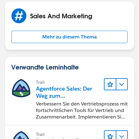
Sales And Marketing
Mehr zu diesem Thema
Verwandte Lerninhalte
Trail
Agentforce Sales: Der
Weg zum
Vertriebsspezialisten
Verbessern Sie den Vertriebsprozess mit
fortschrittlichen Tools für Vertrieb und
Zusammenarbeit. Implementieren Sie
strategische Vertriebsprogramme und
schließen Sie den Lead-zu-Cash-Zyklus
Trail
erfolgreich ab.