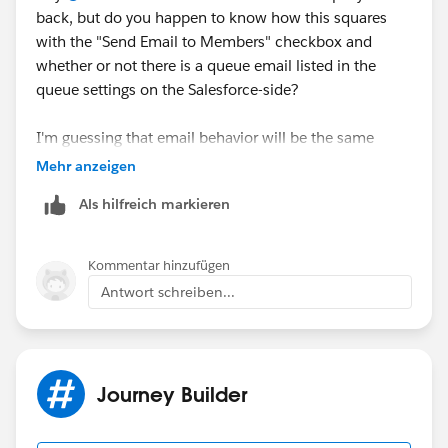
back, but do you happen to know how this squares
with the "Send Email to Members" checkbox and
whether or not there is a queue email listed in the
queue settings on the Salesforce-side?
I'm guessing that email behavior will be the same
whether we're talking about email alerts from SF or
Mehr anzeigen
'notify' completion actions from within Pardot? And
Als hilfreich markieren
the queue settings just determine whether it will go to
the individuals or the queue email?
Kommentar hinzufügen
Antwort schreiben...
Journey Builder