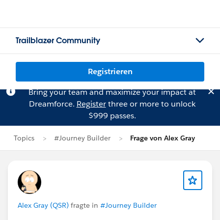
Trailblazer Community
Registrieren
Bring your team and maximize your impact at
Dreamforce.
Register
three or more to unlock
$999 passes.
Topics
#Journey Builder
Frage von Alex Gray
Alex Gray (QSR)
fragte in
#Journey Builder