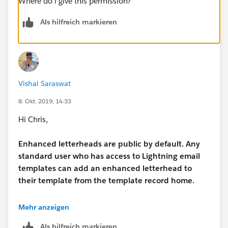
Where do i give this permission?
Als hilfreich markieren
Vishal Saraswat
8. Okt. 2019, 14:33
Hi Chris,
Enhanced letterheads are public by default. Any
standard user who has access to Lightning email
templates can add an enhanced letterhead to
their template from the template record home.
for more details please check the below thread : -
Mehr anzeigen
Als hilfreich markieren