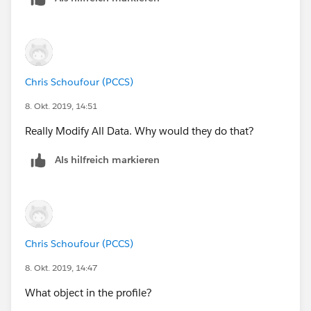
https://help.salesforce.com/articleView?
id=enhanced_letterheads_create.htm&type=5
(
https://help.salesforce.com/articleView?
id=enhanced_letterheads_create.htm&type=5
)
Chris Schoufour (PCCS)
Hope it helps.
8. Okt. 2019, 14:51
if your issue is resolved then mark it to close this
Really Modify All Data. Why would they do that?
thread.
Als hilfreich markieren
Chris Schoufour (PCCS)
8. Okt. 2019, 14:47
What object in the profile?