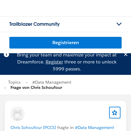
Trailblazer Community
Registrieren
Bring your team and maximize your impact at
Dreamforce.
Register
three or more to unlock
$999 passes.
Topics
#Data Management
Frage von Chris Schoufour
Chris Schoufour (PCCS)
fragte in
#Data Management