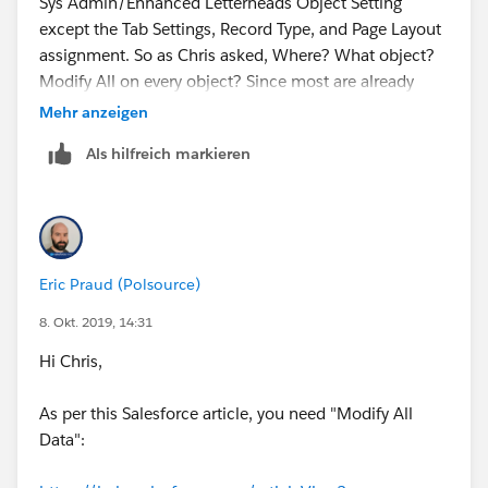
Sys Admin/Enhanced Letterheads Object Setting
except the Tab Settings, Record Type, and Page Layout
assignment. So as Chris asked, Where? What object?
Modify All on every object? Since most are already
Modify All for SysAdmin why can't I create one? So
Mehr anzeigen
frustrating.
Als hilfreich markieren
Eric Praud (Polsource)
8. Okt. 2019, 14:31
Hi Chris,
As per this Salesforce article, you need "Modify All
Data":