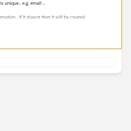
is unique.. e.g. email ..
ormation , if it doesnt then it will be created
ow by marking the answer as "Best Answer" right under the
community should they have a similar issue in the future.