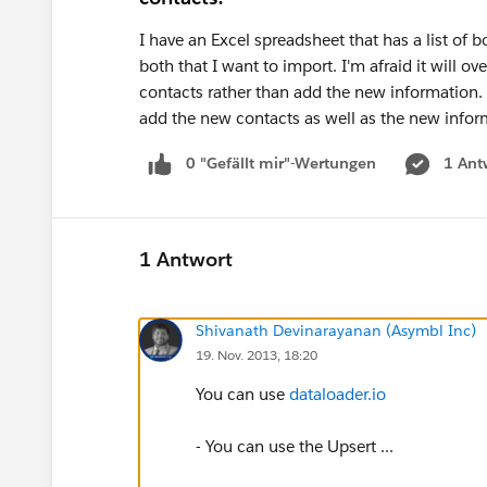
I have an Excel spreadsheet that has a list of 
both that I want to import. I'm afraid it will ov
contacts rather than add the new information. I
add the new contacts as well as the new infor
0 "Gefällt mir"-Wertungen
1 Ant
1 Antwort
Shivanath Devinarayanan (Asymbl Inc)
19. Nov. 2013, 18:20
You can use
dataloader.io
- You can use the Upsert ...