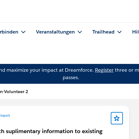
rbinden
Veranstaltungen
Trailhead
Hi
and maximize your impact at Dreamforce.
Register
three or m
passes.
rn-Volunteer 2
ment
th suplimentary information to existing