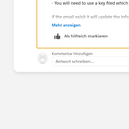
- You will need to use a key filed which 
if the email exisit it will update the inf
Mehr anzeigen
if our suggestion(s) worked, let us kn
Als hilfreich markieren
comment.This will help the rest of the 
Thank you!
Kommentar hinzufügen
Shivanath
Antwort schreiben...