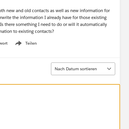
both new and old contacts as well as new information for
erwrite the information I already have for those existing
s there something I need to do or will it automatically
mation to existing contacts?
wort
Teilen
Show menu
Sortieren
Nach Datum sortieren