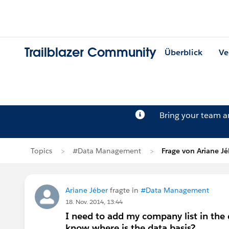
Trailblazer Community
Überblick
Ve
Bring your team 
Topics
#Data Management
Frage von Ariane Jé
Ariane Jéber
fragte in
#Data Management
18. Nov. 2014, 13:44
I need to add my company list in the d
know where is the data basis?