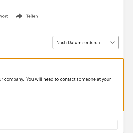
wort
Teilen
Show menu
Sortieren
Nach Datum sortieren
our company. You will need to contact someone at your