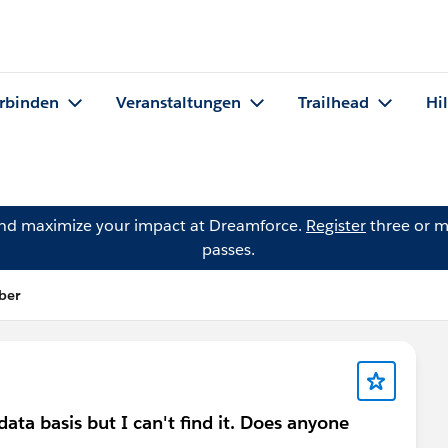
rbinden
Veranstaltungen
Trailhead
Hi
and maximize your impact at Dreamforce.
Register
three or m
passes.
ber
ata basis but I can't find it. Does anyone