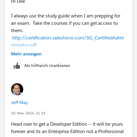
Hi Dee
I always use the study guide when I am prepping for
an exam. Take the courses if you can get access to
them.
http://certification.salesforce.com/SG_CertifiedAdmi
nistrator.pdf
Mehr anzeigen
And definitely try all the things listed in that guide in
Als hilfreich markieren
your dev org - a certification is great to get, but to "do"
the job, practicing is even better.
And go to your User Group locally and network with
others. You may even find people who would be
Jeff May
willing to have your help on their Org while you learn,
gets you experience in a lower stress way - win win!
10. Nov. 2014, 21:13
Head over to get a Developer Edition -- it will be yours
Good luck! You can do it!
forever and its an Enterprise Edition not a Professional