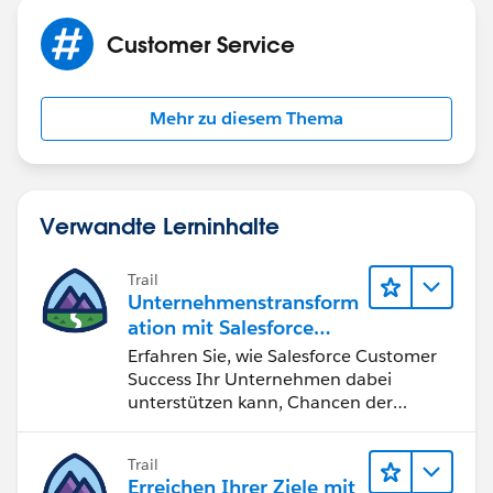
Customer Service
Mehr zu diesem Thema
Verwandte Lerninhalte
Trail
Unternehmenstransform
ation mit Salesforce
Customer Success
Erfahren Sie, wie Salesforce Customer
Success Ihr Unternehmen dabei
unterstützen kann, Chancen der
vierten industriellen Revolution zu
nutzen.
Trail
Erreichen Ihrer Ziele mit