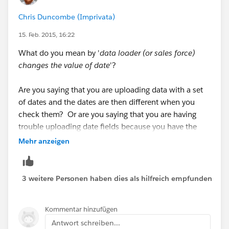
Chris Duncombe (Imprivata)
15. Feb. 2015, 16:22
What do you mean by '
data loader (or sales force)
changes the value of date
'?
Are you saying that you are uploading data with a set
of dates and the dates are then different when you
check them? Or are you saying that you are having
trouble uploading date fields because you have the
wrong format?
Mehr anzeigen
If it is a format issue, take a look at this helo dic, it
gives you what formats Salesfroce can accept when
3 weitere Personen haben dies als hilfreich empfunden
uploading Date and DateTime Fields with data loader.
Kommentar hinzufügen
https://help.salesforce.com/apex/HTViewSolution?
Antwort schreiben...
id=000004680&language=en_US