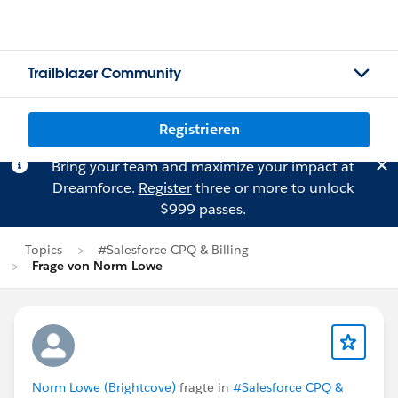
Trailblazer Community
Registrieren
Bring your team and maximize your impact at
Dreamforce.
Register
three or more to unlock
$999 passes.
Topics
#Salesforce CPQ & Billing
Frage von Norm Lowe
Norm Lowe (Brightcove)
fragte in
#Salesforce CPQ &