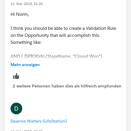
11. Feb. 2019, 21:24
Hi Norm,
I think you should be able to create a Validation Rule
on the Opportunity that will accomplish this.
Something like:
AND ( ISPICKVAL(StageName, "Closed Won"),
ISBLANK(SBQQ__PrimaryQuote__c) )
Mehr anzeigen
This will check to see if the Oppty is Closed Won and if
the Primary Quote field is blank.
2 weitere Personen haben dies als hilfreich empfunden
Deanne Walters (LifeStation)