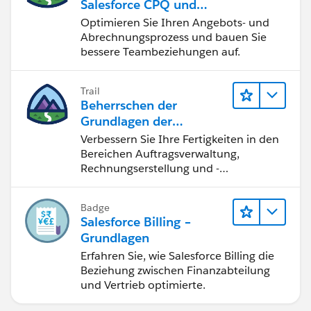
Salesforce CPQ und
Billing
Optimieren Sie Ihren Angebots- und
Abrechnungsprozess und bauen Sie
bessere Teambeziehungen auf.
Trail
Beherrschen der
Grundlagen der
Verwaltung von
Verbessern Sie Ihre Fertigkeiten in den
Salesforce Billing
Bereichen Auftragsverwaltung,
Rechnungserstellung und -
berichtigung, Inkasso und
Finanzberichterstattung.
Badge
Salesforce Billing –
Grundlagen
Erfahren Sie, wie Salesforce Billing die
Beziehung zwischen Finanzabteilung
und Vertrieb optimierte.