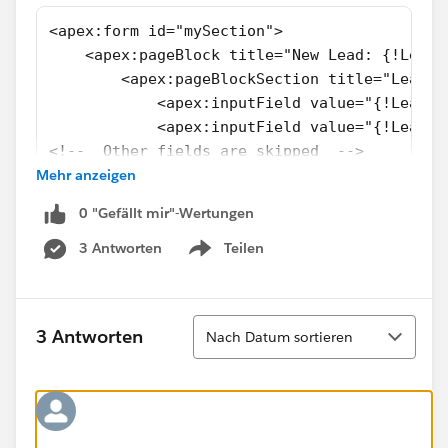
<apex:form id="mySection">
    <apex:pageBlock title="New Lead: {!Lead.
        <apex:pageBlockSection title="Lead i
            <apex:inputField value="{!Lead.F
            <apex:inputField value="{!Lead.L
<!--  Other fields are skipped  -->
Mehr anzeigen
            <apex:inputField value="{!Lead.P
        </apex:pageBlockSection>
0 "Gefällt mir"-Wertungen
        <apex:pageBlockButtons >
            <apex:commandButton action="{!sa
3 Antworten
Teilen
Show menu
            <apex:commandButton action="{!ca
        </apex:pageBlockButtons>           
    </apex:pageBlock>
Sortieren
3 Antworten
Nach Datum sortieren
</apex:form>