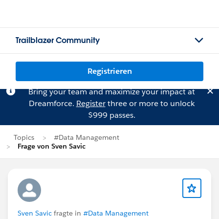
Trailblazer Community
Registrieren
Bring your team and maximize your impact at
Dreamforce.
Register
three or more to unlock
$999 passes.
Topics
#Data Management
Frage von Sven Savic
Sven Savic
fragte in
#Data Management