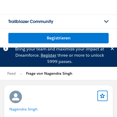
Trailblazer Community
Registrieren
Bring your team and maximize your impact at
Dreamforce.
Register
three or more to unlock
$999 passes.
Feed
Frage von Nagendra Singh
Nagendra Singh