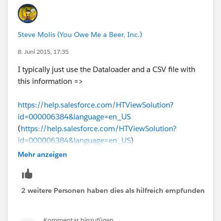
info related emails. You will have to log in and hit
password reset button for all newly created users.
Steve Molis (You Owe Me a Beer, Inc.)
8. Juni 2015, 17:35
I typically just use the Dataloader and a CSV file with
this information =>
https://help.salesforce.com/HTViewSolution?
id=000006384&language=en_US
(
https://help.salesforce.com/HTViewSolution?
id=000006384&language=en_US
)
Mehr anzeigen
2 weitere Personen haben dies als hilfreich empfunden
Kommentar hinzufügen