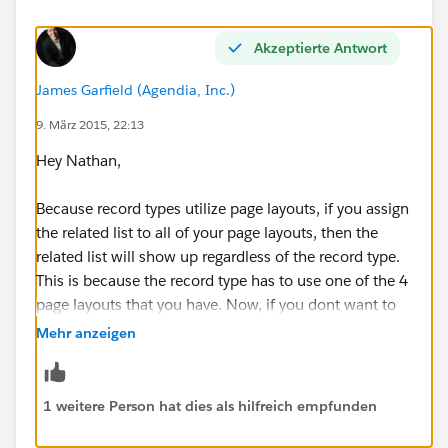
Akzeptierte Antwort
James Garfield (Agendia, Inc.)
9. März 2015, 22:13
Hey Nathan,
Because record types utilize page layouts, if you assign
the related list to all of your page layouts, then the
related list will show up regardless of the record type.
This is because the record type has to use one of the 4
page layouts that you have. Now, if you dont want to
add the related list to all of your layouts, then you need
Mehr anzeigen
to make sure that the page layout that is assigned to
the record type has the related list on the layout.
1 weitere Person hat dies als hilfreich empfunden
Hope this helps! Best of luck!