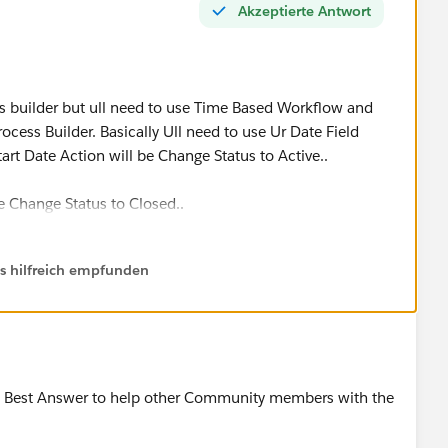
Akzeptierte Antwort
s builder but ull need to use Time Based Workflow and
ocess Builder. Basically Ull need to use Ur Date Field
tart Date Action will be Change Status to Active..
e Change Status to Closed..
 any questions..
ls hilfreich empfunden
ue under Monitor>Time-Based Workflow> to see which
 a Best Answer to help other Community members with the