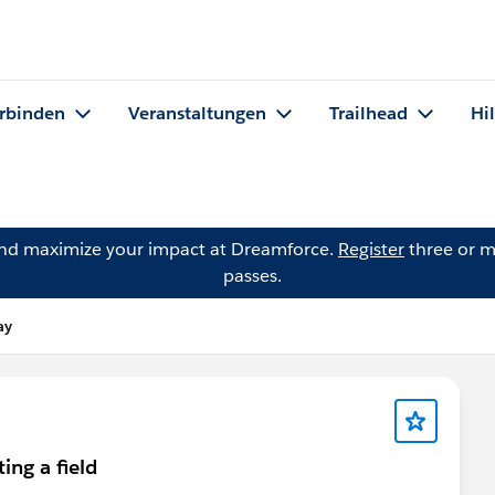
rbinden
Veranstaltungen
Trailhead
Hi
and maximize your impact at Dreamforce.
Register
three or m
passes.
ay
ing a field