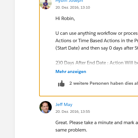
Hybin Joseph
20. Dez. 2016, 13:10
Hi Robin,
U can use anything workflow or proces
Actions or Time Based Actions in the Pr
(Start Date) and then say 0 days after S
2)0 Days After End Date : Action Will b
Mehr anzeigen
Lemme know if that worked or if u have
2 weitere Personen haben dies a
U can also check ur Time Based Qure
records are gonna trigger the workflow
Jeff May
20. Dez. 2016, 13:55
Great. Please take a minute and mark
same problem.