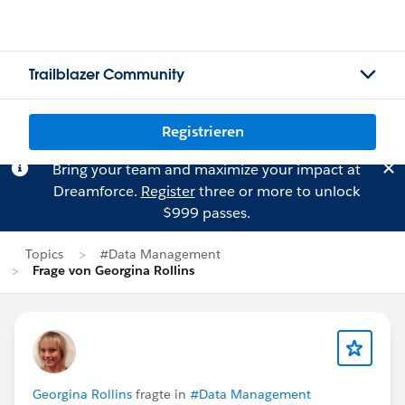
Trailblazer Community
Registrieren
Bring your team and maximize your impact at
Dreamforce.
Register
three or more to unlock
$999 passes.
Topics
#Data Management
Frage von Georgina Rollins
Georgina Rollins
fragte in
#Data Management