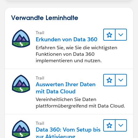
Rule Criteira: Formula evaluates to True
Verwandte Lerninhalte
Formula is
AND(
Trail
Erkunden von Data 360
ISCHANGED (StageName),
TEXT(StageName) = "Closed Won",
Erfahren Sie, wie Sie die wichtigsten
Funktionen von Data 360
Rollup_Field_Count__c>=1,
implementieren und nutzen.
TEXT(Sales_Region__c) = "United Kingdom"
)
Trail
Auswerten Ihrer Daten
Immediate Acion: Email Alert
mit Data Cloud
Vereinheitlichen Sie Daten
plattformübergreifend mit Data Cloud.
Trail
Data 360: Vom Setup bis
zur Aktivierung