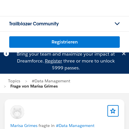
Trailblazer Community
Registrieren
Bring your team and maximize your impact at
Dreamforce.
Register
three or more to unlock
$999 passes.
Topics
#Data Management
Frage von Marisa Grimes
Marisa Grimes
fragte in
#Data Management