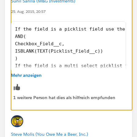
Sunil Sarilla (M&G Investments)
25. Aug. 2015, 20:57
If the field is a picklist field use the bel
AND(
Checkbox_Field__c,
ISBLANK(TEXT(Picklist_Field__c))
)
If the field is a multi select picklist fiel
AND(
Mehr anzeigen
Checkbox_Field__c,
ISBLANK(Multi_Picklist_Field__c)
)
1 weitere Person hat dies als hilfreich empfunden
As you mentioned multiselect field in the subject and
picklist field in the actual description, i am providing
the syntax for both type of fields
Steve Molis (You Owe Me a Beer, Inc.)