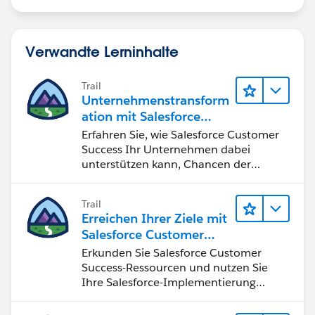
Shiv
Verwandte Lerninhalte
Trail
Unternehmenstransform
ation mit Salesforce
Customer Success
Erfahren Sie, wie Salesforce Customer
Success Ihr Unternehmen dabei
unterstützen kann, Chancen der
vierten industriellen Revolution zu
nutzen.
Trail
Erreichen Ihrer Ziele mit
Salesforce Customer
Success
Erkunden Sie Salesforce Customer
Success-Ressourcen und nutzen Sie
Ihre Salesforce-Implementierung
optimal.