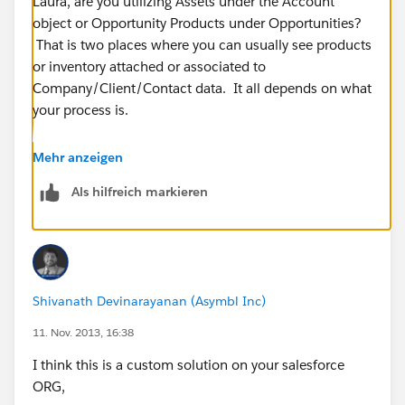
Laura, are you utilizing Assets under the Account
object or Opportunity Products under Opportunities?
That is two places where you can usually see products
or inventory attached or associated to
Company/Client/Contact data. It all depends on what
your process is.
Does any of that sound familiar?
Mehr anzeigen
Als hilfreich markieren
Shivanath Devinarayanan (Asymbl Inc)
11. Nov. 2013, 16:38
I think this is a custom solution on your salesforce
ORG,