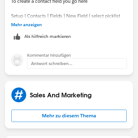
To create a contact field you go here
Setup | Contacts | Fields | New Field | select picklist
from the list | following wizard until completion.
Mehr anzeigen
Als hilfreich markieren
Kommentar hinzufügen
Antwort schreiben...
Sales And Marketing
Mehr zu diesem Thema