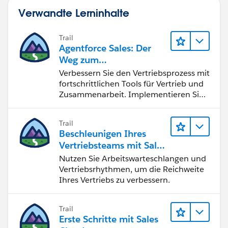
Verwandte Lerninhalte
Trail
Agentforce Sales: Der
Weg zum
Vertriebsspezialisten
Verbessern Sie den Vertriebsprozess mit
fortschrittlichen Tools für Vertrieb und
Zusammenarbeit. Implementieren Sie
strategische Vertriebsprogramme und
schließen Sie den Lead-zu-Cash-Zyklus
Trail
erfolgreich ab.
Beschleunigen Ihres
Vertriebsteams mit Sales
Engagement
Nutzen Sie Arbeitswarteschlangen und
Vertriebsrhythmen, um die Reichweite
Ihres Vertriebs zu verbessern.
Trail
Erste Schritte mit Sales