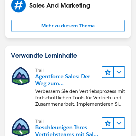
Sales And Marketing
Mehr zu diesem Thema
Verwandte Lerninhalte
Trail
Agentforce Sales: Der
Weg zum
Vertriebsspezialisten
Verbessern Sie den Vertriebsprozess mit
fortschrittlichen Tools für Vertrieb und
Zusammenarbeit. Implementieren Sie
strategische Vertriebsprogramme und
schließen Sie den Lead-zu-Cash-Zyklus
Trail
erfolgreich ab.
Beschleunigen Ihres
Vertriebsteams mit Sales