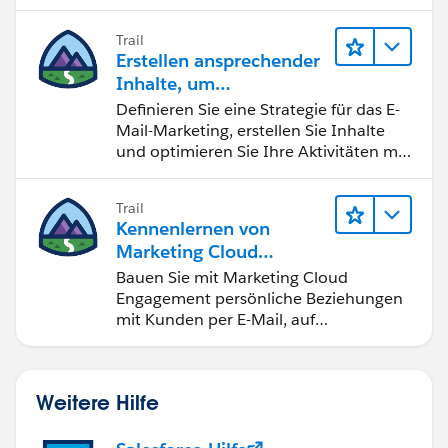
Trail
Erstellen ansprechender
Inhalte, um
Marketingziele zu
Definieren Sie eine Strategie für das E-
erreichen
Mail-Marketing, erstellen Sie Inhalte
und optimieren Sie Ihre Aktivitäten mit
KI und Analysen.
Trail
Kennenlernen von
Marketing Cloud
Engagement
Bauen Sie mit Marketing Cloud
Engagement persönliche Beziehungen
mit Kunden per E-Mail, auf
Mobilgeräten, in sozialen Medien, der
Werbung und im Internet auf.
Weitere Hilfe