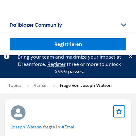
Trailblazer Community
Registrieren
Bring your team and maximize your impact at
Dreamforce.
Register
three or more to unlock
$999 passes.
Topics
#Email
Frage von Joseph Watson
Joseph Watson
fragte in
#Email