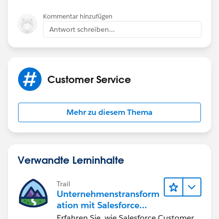
Kommentar hinzufügen
Antwort schreiben...
Customer Service
Mehr zu diesem Thema
Verwandte Lerninhalte
Trail
Unternehmenstransform
ation mit Salesforce
Customer Success
Erfahren Sie, wie Salesforce Customer