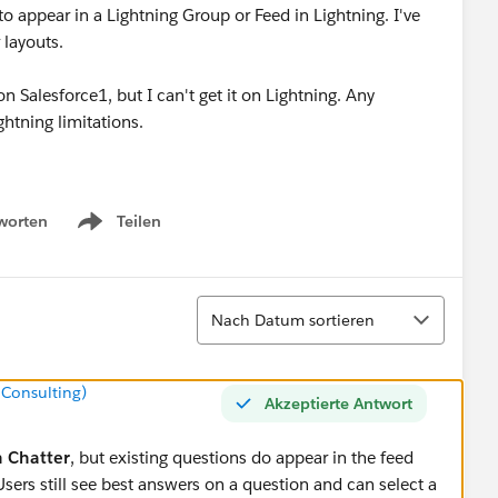
o appear in a Lightning Group or Feed in Lightning. I've
 layouts.
 Salesforce1, but I can't get it on Lightning. Any
ghtning limitations.
worten
Teilen
Show menu
Sortieren
Nach Datum sortieren
 Consulting)
Akzeptierte Antwort
n Chatter
, but existing questions do appear in the feed
sers still see best answers on a question and can select a