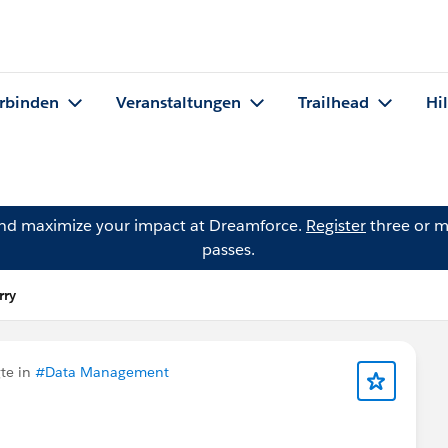
rbinden
Veranstaltungen
Trailhead
Hi
and maximize your impact at Dreamforce.
Register
three or m
passes.
rry
te in
#Data Management