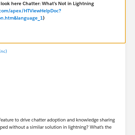
look here Chatter: What’s Not in Lightning
ce.com/apex/HTViewHelpDoc?
tion.htm&language_1
)
Inc)
 feature to drive chatter adoption and knowledge sharing
ped without a similar solution in lightning? What’s the