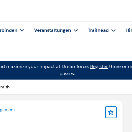
rbinden
Veranstaltungen
Trailhead
Hi
and maximize your impact at Dreamforce.
Register
three or m
passes.
Smith
agement