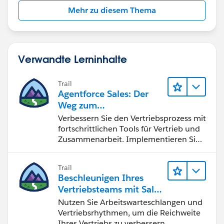
Mehr zu diesem Thema
Verwandte Lerninhalte
Trail
Agentforce Sales: Der
Weg zum
Vertriebsspezialisten
Verbessern Sie den Vertriebsprozess mit
fortschrittlichen Tools für Vertrieb und
Zusammenarbeit. Implementieren Sie
strategische Vertriebsprogramme und
schließen Sie den Lead-zu-Cash-Zyklus
Trail
erfolgreich ab.
Beschleunigen Ihres
Vertriebsteams mit Sales
Engagement
Nutzen Sie Arbeitswarteschlangen und
Vertriebsrhythmen, um die Reichweite
Ihres Vertriebs zu verbessern.