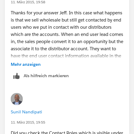
11. März 2015, 19:58
Thanks for your answer Jeff. In this case what happens
is that we sell wholesale but still get contacted by end
users who we put in contact with our distributors
which are the accounts. When an end user lead comes
in, the sales people convert it to an opportunity but the
associate it to the distributor account. They want to
have the end user contact information available in the
opportunity but they don't want it list it under the
Mehr anzeigen
account level because is not really a person that works
Als hilfreich markieren
for the distributor. Any idea how to achieve?
Sunil Nandipati
11. März 2015, 19:55
Did you check the Contact Roles which is visible under