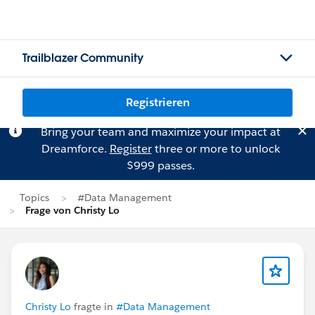
Trailblazer Community
Registrieren
Bring your team and maximize your impact at
Dreamforce.
Register
three or more to unlock
$999 passes.
Topics
#Data Management
Frage von Christy Lo
Christy Lo
fragte in
#Data Management