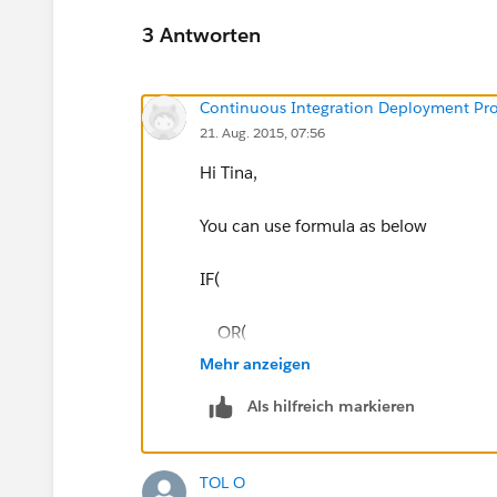
3 Antworten
Continuous Integration Deployment Pr
21. Aug. 2015, 07:56
Hi Tina,
You can use formula as below
IF(
OR(
Mehr anzeigen
ISBLANK(Amount__c ),
Als hilfreich markieren
Amount__c == 0
TOL O
),