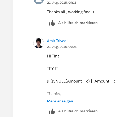
21. Aug. 2015, 09:13
opportunity_target_premium__c,
Thanks all , working fine :)
Als hilfreich markieren
Amount__c
)
Amit Trivedi
21. Aug. 2015, 09:06
Hi Tina,
TRY IT
IF(ISNULL(Amount__c) || Amount__c 
Thanks,
Mehr anzeigen
Amit Trivedi
Als hilfreich markieren