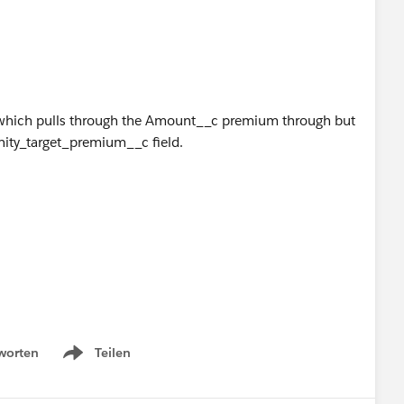
m' which pulls through the Amount__c premium through but
unity_target_premium__c field.
worten
Teilen
Show menu