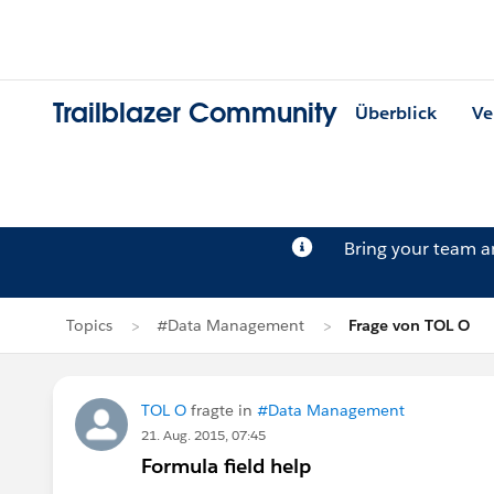
Trailblazer Community
Überblick
Ve
Bring your team 
Topics
#Data Management
Frage von TOL O
TOL O
fragte in
#Data Management
21. Aug. 2015, 07:45
Formula field help