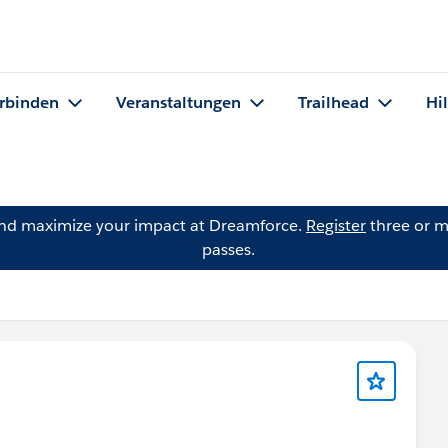
rbinden
Veranstaltungen
Trailhead
Hi
and maximize your impact at Dreamforce.
Register
three or m
passes.