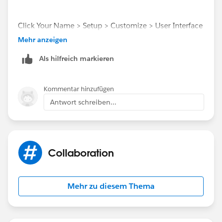
Click Your Name > Setup > Customize > User Interface
Check "Enable Spell Checker" and "Enable Spell
Mehr anzeigen
Checker on Tasks and Events"
Als hilfreich markieren
Click "Save".
Kommentar hinzufügen
Antwort schreiben...
Collaboration
Mehr zu diesem Thema