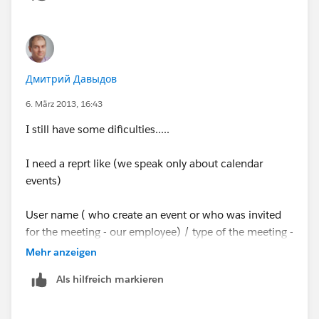
Дмитрий Давыдов
6. März 2013, 16:43
I still have some dificulties.....
I need a reprt like (we speak only about calendar
events)
User name ( who create an event or who was invited
for the meeting - our employee) / type of the meeting -
event / start date / end date / Account name /
Mehr anzeigen
account customized field #1 / Account customized
Als hilfreich markieren
field #2 / Contact name ( employee of our customer-
account)