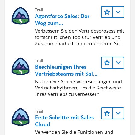
Trail
Agentforce Sales: Der
Weg zum
Vertriebsspezialisten
Verbessern Sie den Vertriebsprozess mit
fortschrittlichen Tools für Vertrieb und
Zusammenarbeit. Implementieren Sie
strategische Vertriebsprogramme und
schließen Sie den Lead-zu-Cash-Zyklus
Trail
erfolgreich ab.
Beschleunigen Ihres
Vertriebsteams mit Sales
Engagement
Nutzen Sie Arbeitswarteschlangen und
Vertriebsrhythmen, um die Reichweite
Ihres Vertriebs zu verbessern.
Trail
Erste Schritte mit Sales
Cloud
Verwenden Sie die Funktionen und