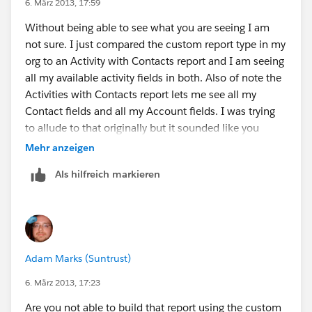
6. März 2013, 17:59
Without being able to see what you are seeing I am
not sure. I just compared the custom report type in my
org to an Activity with Contacts report and I am seeing
all my available activity fields in both. Also of note the
Activities with Contacts report lets me see all my
Contact fields and all my Account fields. I was trying
to allude to that originally but it sounded like you
weren't seeing the same thing. Again keep in mind
Mehr anzeigen
there is no way to drill into invitees. Or at least no way
Als hilfreich markieren
I am aware of.
Adam Marks (Suntrust)
6. März 2013, 17:23
Are you not able to build that report using the custom