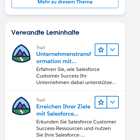
Mehr zu diesem Thema
Verwandte Lerninhalte
Trail
Unternehmenstransf
ormation mit
Salesforce Customer
Erfahren Sie, wie Salesforce
Success
Customer Success Ihr
Unternehmen dabei unterstützen
kann, Chancen der vierten
industriellen Revolution zu nutzen.
Trail
Erreichen Ihrer Ziele
mit Salesforce
Customer Success
Erkunden Sie Salesforce Customer
Success-Ressourcen und nutzen
Sie Ihre Salesforce-