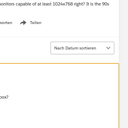
monitors capable of at least 1024x768 right? It is the 90s
worten
Teilen
Show menu
Sortieren
Nach Datum sortieren
 box?