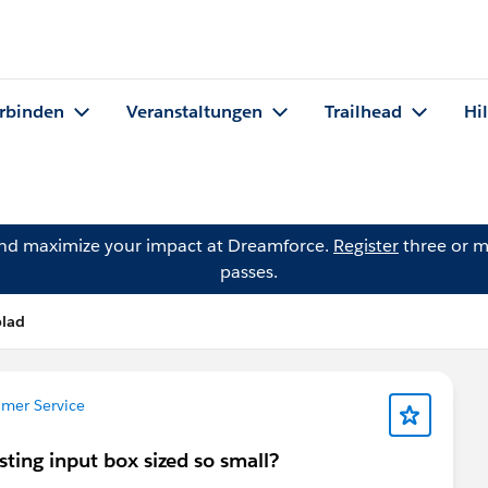
rbinden
Veranstaltungen
Trailhead
Hi
and maximize your impact at Dreamforce.
Register
three or m
passes.
blad
mer Service
ng input box sized so small?