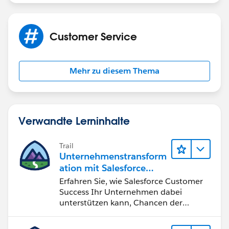
Customer Service
Mehr zu diesem Thema
Verwandte Lerninhalte
Trail
Unternehmenstransform
ation mit Salesforce
Customer Success
Erfahren Sie, wie Salesforce Customer
Success Ihr Unternehmen dabei
unterstützen kann, Chancen der
vierten industriellen Revolution zu
nutzen.