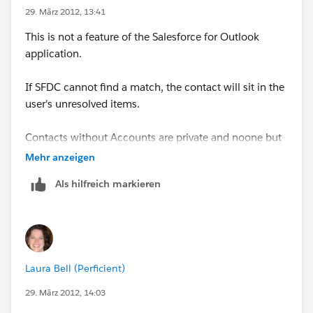
29. März 2012, 13:41
This is not a feature of the Salesforce for Outlook
application.
If SFDC cannot find a match, the contact will sit in the
user's unresolved items.
Contacts without Accounts are private and noone but
the owner and administrators can see the record.
Mehr anzeigen
Als hilfreich markieren
The reason the application does this is in case the user
syncs their mom, you won't have an Account and
Contact created for the person's mom in your
salesforce.
Laura Bell (Perficient)
29. März 2012, 14:03