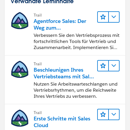
Verwandte Lerninhalte
Trail
Agentforce Sales: Der
Weg zum
Vertriebsspezialisten
Verbessern Sie den Vertriebsprozess mit
fortschrittlichen Tools für Vertrieb und
Zusammenarbeit. Implementieren Sie
strategische Vertriebsprogramme und
schließen Sie den Lead-zu-Cash-Zyklus
Trail
erfolgreich ab.
Beschleunigen Ihres
Vertriebsteams mit Sales
Engagement
Nutzen Sie Arbeitswarteschlangen und
Vertriebsrhythmen, um die Reichweite
Ihres Vertriebs zu verbessern.
Trail
Erste Schritte mit Sales
Cloud