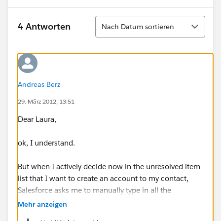
Sortieren
4 Antworten
Nach Datum sortieren
Andreas Berz
29. März 2012, 13:51
Dear Laura,
ok, I understand.
But when I actively decide now in the unresolved item
list that I want to create an account to my contact,
Salesforce asks me to manually type in all the
information that is already included in the contact.
Mehr anzeigen