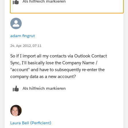
Als hilfreich markieren
I would expect a simple "OK, create an account"
button that takes the imported data to create the
account.
Otherwise the Sync function doesn't make lot of
adam fingrut
sense, does it?
24. Apr. 2012, 07:11
Regards
So if I import all my contacts via Outlook Contact
Sync, I'll basically lose the Company Name /
Andreas
"account" and have to subsequently re-enter the
company data as a new account?
Als hilfreich markieren
Laura Bell (Perficient)