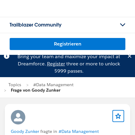
Trailblazer Community
Registrieren
Bring your team and maximize your impact at
Dreamforce.
Register
three or more to unlock
$999 passes.
Topics
#Data Management
Frage von Goody Zunker
Goody Zunker
fragte in
#Data Management