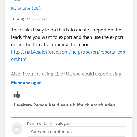
KC Shafer (2U)
26. Aug. 2012, 22:12
The easiest way to do this is to create a report on the
leads that you want to export and then use the export
details button after running the report
http://na14.salesforce.com/help/doc/en/reports_exp
ort.htm
Also if you are using EE or UE you could export using
the Apex Data Loader.
Mehr anzeigen
--KC
1 weitere Person hat dies als hilfreich empfunden
Kommentar hinzufügen
Antwort schreiben...