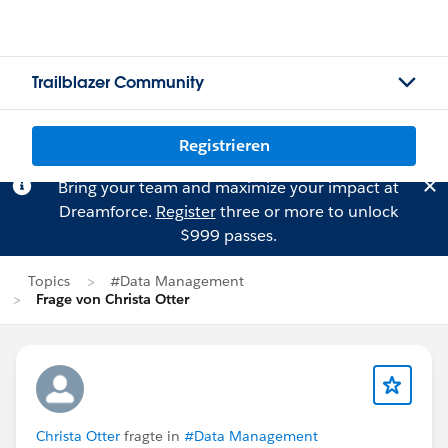
Trailblazer Community
Registrieren
Bring your team and maximize your impact at
Dreamforce.
Register
three or more to unlock
$999 passes.
Topics
#Data Management
Frage von Christa Otter
Christa Otter
fragte in
#Data Management