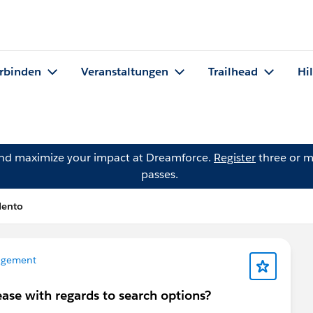
rbinden
Veranstaltungen
Trailhead
Hi
and maximize your impact at Dreamforce.
Register
three or m
passes.
Mento
agement
ase with regards to search options?