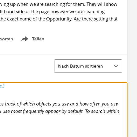
wing up when we are searching for them. They will show
eft hand side of the page however we are searching
the exact name of the Opportunity. Are there setting that
worten
Teilen
Show menu
Sortieren
Nach Datum sortieren
c.)
ps track of which objects you use and how often you use
u use most frequently appear by default. To search within