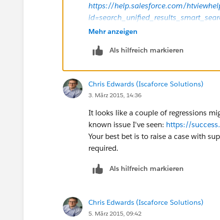
https://help.salesforce.com/htviewhe
id=search_unified_results_smart_se
(
https://help.salesforce.com/htviewh
Mehr anzeigen
id=search_unified_results_smart_se
Als hilfreich markieren
You can also 'pin' the opportunities obj
higher priority.
Chris Edwards (Iscaforce Solutions)
3. März 2015, 14:36
It looks like a couple of regressions mi
known issue I've seen:
https://succes
Your best bet is to raise a case with su
required.
Als hilfreich markieren
Chris Edwards (Iscaforce Solutions)
5. März 2015, 09:42