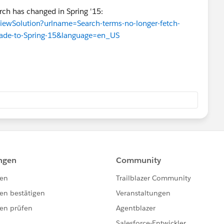
ch has changed in Spring '15: ​
iewSolution?urlname=Search-terms-no-longer-fetch-
grade-to-Spring-15&language=en_US