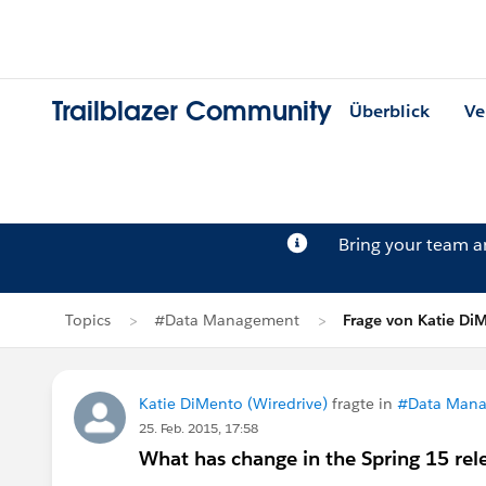
Trailblazer Community
Überblick
Ve
Bring your team 
Topics
#Data Management
Frage von Katie Di
Katie DiMento (Wiredrive)
fragte in
#Data Man
25. Feb. 2015, 17:58
What has change in the Spring 15 rele