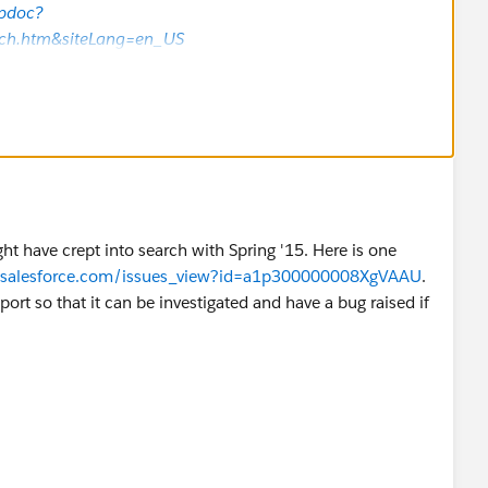
lpdoc?
arch.htm&siteLang=en_US
elpdoc?
arch.htm&siteLang=en_US
)
ect to the top of your search page to give opportunities
ght have crept into search with Spring '15. Here is one
s.salesforce.com/issues_view?id=a1p300000008XgVAAU
.
pport so that it can be investigated and have a bug raised if